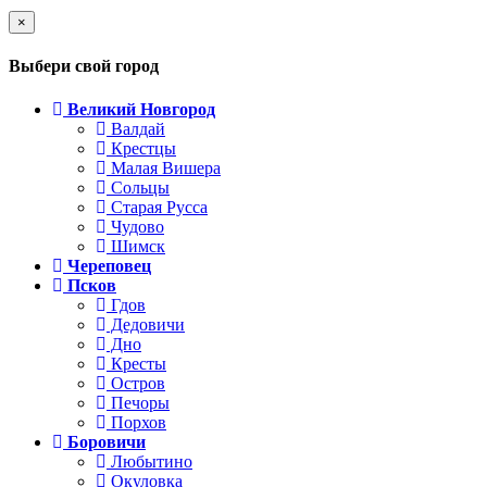
×
Выбери свой город
Великий Новгород
Валдай
Крестцы
Малая Вишера
Сольцы
Старая Русса
Чудово
Шимск
Череповец
Псков
Гдов
Дедовичи
Дно
Кресты
Остров
Печоры
Порхов
Боровичи
Любытино
Окуловка