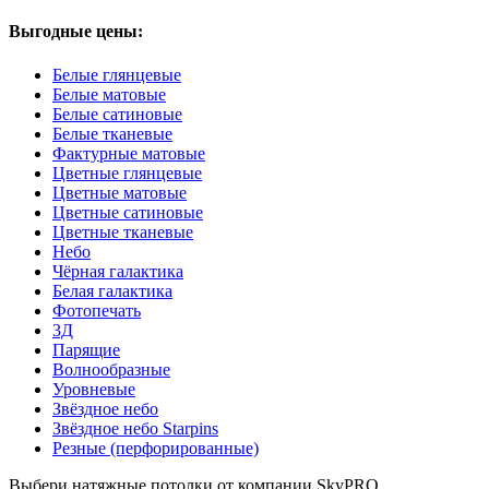
Выгодные цены:
Белые глянцевые
Белые матовые
Белые сатиновые
Белые тканевые
Фактурные матовые
Цветные глянцевые
Цветные матовые
Цветные сатиновые
Цветные тканевые
Небо
Чёрная галактика
Белая галактика
Фотопечать
3Д
Парящие
Волнообразные
Уровневые
Звёздное небо
Звёздное небо Starpins
Резные (перфорированные)
Выбери натяжные потолки от компании
SkyPRO