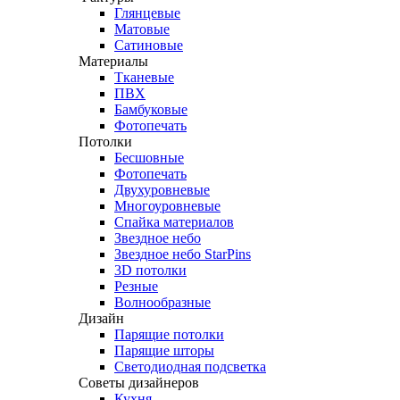
Глянцевые
Матовые
Сатиновые
Материалы
Тканевые
ПВХ
Бамбуковые
Фотопечать
Потолки
Бесшовные
Фотопечать
Двухуровневые
Многоуровневые
Спайка материалов
Звездное небо
Звездное небо StarPins
3D потолки
Резные
Волнообразные
Дизайн
Парящие потолки
Парящие шторы
Светодиодная подсветка
Советы дизайнеров
Кухня