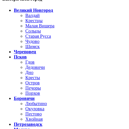
Великий Новгород
Валдай
Крестцы
Малая Вишера
Сольцы
Старая Русса
Чудово
Шимск
Череповец
Псков
Гдов
Дедовичи
Дно
Кресты
Остров
Печоры
Порхов
Боровичи
Любытино
Окуловка
Пестово
Хвойная
Петрозаводск