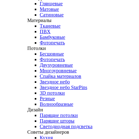
Глянцевые
Матовые
Сатиновые
Материалы
Тканевые
ПВХ
Бамбуковые
Фотопечать
Потолки
Бесшовные
Фотопечать
Двухуровневые
Многоуровневые
Спайка материалов
Звездное небо
Звездное небо StarPins
3D потолки
Резные
Волнообразные
Дизайн
Парящие потолки
Парящие шторы
Светодиодная подсветка
Советы дизайнеров
Кухня