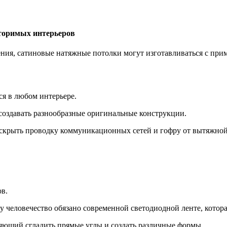
торимых интерьеров
ения, сатиновые натяжные потолки могут изготавливаться с пр
я в любом интерьере.
создавать разнообразные оригинальные конструкции.
 скрыть проводку коммуникационных сетей и гофру от вытяжной
ов.
 человечество обязано современной светодиодной ленте, котора
ющий сгладить прямые углы и создать различные формы.