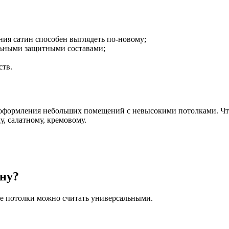
ния сатин способен выглядеть по-новому;
альными защитными составами;
ств.
оформления небольших помещений с невысокими потолками. Что 
, салатному, кремовому.
ину?
е потолки можно считать универсальными.