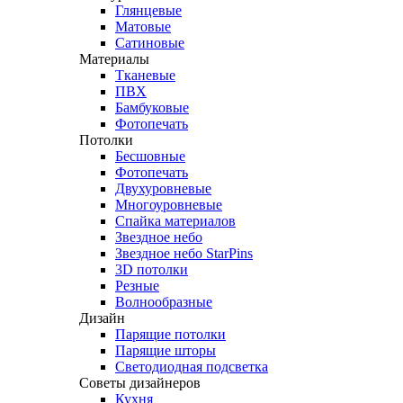
Глянцевые
Матовые
Сатиновые
Материалы
Тканевые
ПВХ
Бамбуковые
Фотопечать
Потолки
Бесшовные
Фотопечать
Двухуровневые
Многоуровневые
Спайка материалов
Звездное небо
Звездное небо StarPins
3D потолки
Резные
Волнообразные
Дизайн
Парящие потолки
Парящие шторы
Светодиодная подсветка
Советы дизайнеров
Кухня