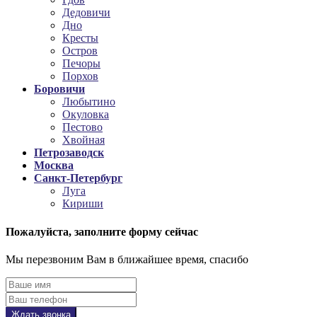
Дедовичи
Дно
Кресты
Остров
Печоры
Порхов
Боровичи
Любытино
Окуловка
Пестово
Хвойная
Петрозаводск
Москва
Санкт-Петербург
Луга
Кириши
Пожалуйста,
заполните форму сейчас
Мы перезвоним Вам в ближайшее время, спасибо