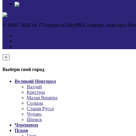
© 2009 - 2026 vk 373 skypro.ru (SkyPRO, скайпро, скай про) 
FAQ's
Sitemap
Contact
×
Выбери свой город
Великий Новгород
Валдай
Крестцы
Малая Вишера
Сольцы
Старая Русса
Чудово
Шимск
Череповец
Псков
Гдов