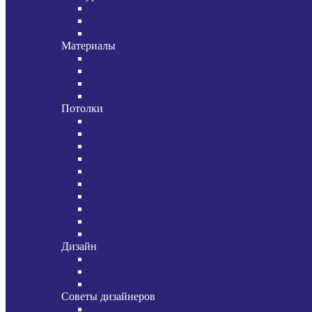
Глянцевые
Матовые
Сатиновые
Материалы
Тканевые
ПВХ
Бамбуковые
Фотопечать
Потолки
Бесшовные
Фотопечать
Двухуровневые
Многоуровневые
Спайка материалов
Звездное небо
Звездное небо StarPins
3D потолки
Резные
Волнообразные
Дизайн
Парящие потолки
Парящие шторы
Светодиодная подсветка
Советы дизайнеров
Кухня