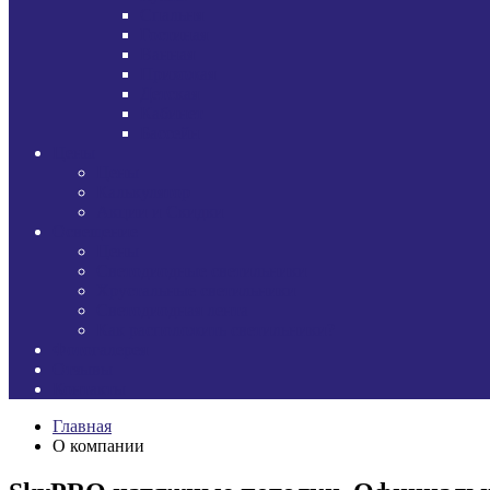
Спальня
Гостиная
Ванная
Прихожая
Детская
Кабинет
Бассейн
Цены
Цены
Калькулятор
Акции и Скидки
Освещение
Цены
Светодиодные светильники
Хрустальные светильники
Светодиодная лента
Как расположить светильники?
Фотогалерея
Отзывы
Контакты
Главная
О компании