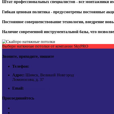
Штат профессиональных
специалистов
- все монтажники и
Гибкая
ценовая политика
- предусмотрены постоянные акци
Постоянное
совершенствование
технологии, внедрение новы
Наличие
современной
инструментальной базы, что позволяе
Выбери натяжные потолки от компании
SkyPRO
Звоните, приходите, пишите
Телефон:
Адрес:
Шимск, Великий Новгород
Ломоносова, д. 37
Email:
mail@skypro.ru
Присоединяйтесь