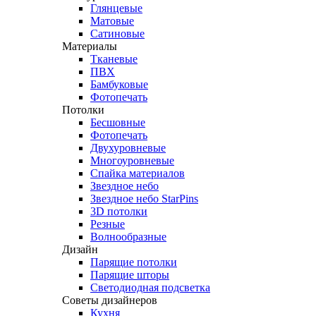
Глянцевые
Матовые
Сатиновые
Материалы
Тканевые
ПВХ
Бамбуковые
Фотопечать
Потолки
Бесшовные
Фотопечать
Двухуровневые
Многоуровневые
Спайка материалов
Звездное небо
Звездное небо StarPins
3D потолки
Резные
Волнообразные
Дизайн
Парящие потолки
Парящие шторы
Светодиодная подсветка
Советы дизайнеров
Кухня