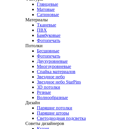
Глянцевые
Матовые
Сатиновые
Материалы
Тканевые
ПВХ
Бамбуковые
Фотопечать
Потолки
Бесшовные
Фотопечать
Двухуровневые
Многоуровневые
Спайка материалов
Звездное небо
Звездное небо StarPins
3D потолки
Резные
Волнообразные
Дизайн
Парящие потолки
Парящие шторы
Светодиодная подсветка
Советы дизайнеров
Кухня