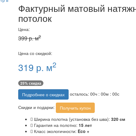
Фактурный матовый натяж
потолок
Цена:
2
399 р. м
Цена со скидкой:
2
319 р. м
25% скидка
осталось:
00
ч :
00
м :
00
с
Подробнее о скидках
Скидки и подарки:
Получить купон
Ширина полотна (установка без шва):
320 см
Гарантия на полотно:
15 лет
Класс экологичности:
Eco +