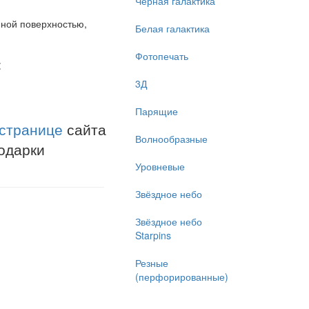
Чёрная галактика
ной поверхностью,
Белая галактика
Фотопечать
:
3Д
Парящие
 странице
сайта
Волнообразные
одарки
Уровневые
Звёздное небо
Звёздное небо
Starpins
Резные
(перфорированные)