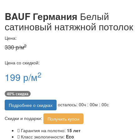
BAUF Германия
Белый
сатиновый натяжной потолок
Цена:
2
330 р/м
Цена со скидкой:
2
199 р/м
40% скидка
осталось:
00
ч :
00
м :
00
с
Подробнее о скидках
Скидки и подарки:
Получить купон
Гарантия на полотно:
15 лет
Класс экологичности:
Eco