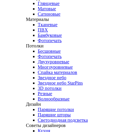
Глянцевые
Матовые
Сатиновые
Материалы
Тканевые
ПВХ
Бамбуковые
Фотопечать
Потолки
Бесшовные
Фотопечать
Двухуровневые
Многоуровневые
Спайка материалов
Звездное небо
Звездное небо StarPins
3D потолки
Резные
Волнообразные
Дизайн
Парящие потолки
Парящие шторы
Светодиодная подсветка
Советы дизайнеров
Кухня