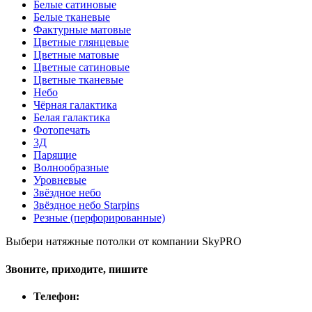
Белые сатиновые
Белые тканевые
Фактурные матовые
Цветные глянцевые
Цветные матовые
Цветные сатиновые
Цветные тканевые
Небо
Чёрная галактика
Белая галактика
Фотопечать
3Д
Парящие
Волнообразные
Уровневые
Звёздное небо
Звёздное небо Starpins
Резные (перфорированные)
Выбери натяжные потолки от компании
SkyPRO
Звоните, приходите, пишите
Телефон: