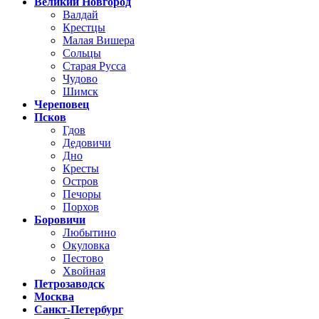
Великий Новгород
Валдай
Крестцы
Малая Вишера
Сольцы
Старая Русса
Чудово
Шимск
Череповец
Псков
Гдов
Дедовичи
Дно
Кресты
Остров
Печоры
Порхов
Боровичи
Любытино
Окуловка
Пестово
Хвойная
Петрозаводск
Москва
Санкт-Петербург