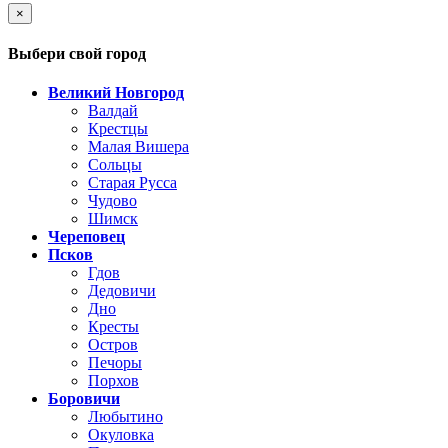
×
Выбери свой город
Великий Новгород
Валдай
Крестцы
Малая Вишера
Сольцы
Старая Русса
Чудово
Шимск
Череповец
Псков
Гдов
Дедовичи
Дно
Кресты
Остров
Печоры
Порхов
Боровичи
Любытино
Окуловка