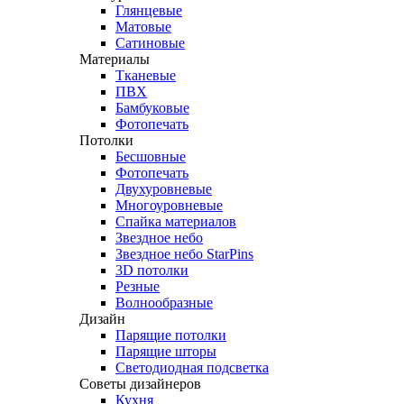
Глянцевые
Матовые
Сатиновые
Материалы
Тканевые
ПВХ
Бамбуковые
Фотопечать
Потолки
Бесшовные
Фотопечать
Двухуровневые
Многоуровневые
Спайка материалов
Звездное небо
Звездное небо StarPins
3D потолки
Резные
Волнообразные
Дизайн
Парящие потолки
Парящие шторы
Светодиодная подсветка
Советы дизайнеров
Кухня