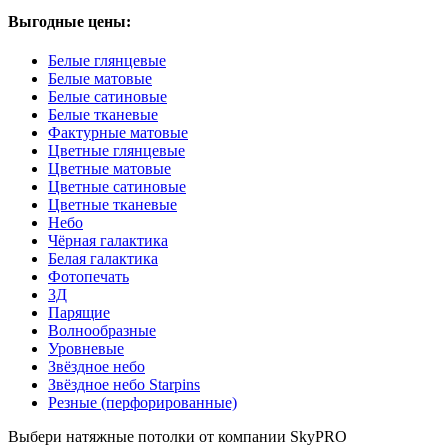
Выгодные цены:
Белые глянцевые
Белые матовые
Белые сатиновые
Белые тканевые
Фактурные матовые
Цветные глянцевые
Цветные матовые
Цветные сатиновые
Цветные тканевые
Небо
Чёрная галактика
Белая галактика
Фотопечать
3Д
Парящие
Волнообразные
Уровневые
Звёздное небо
Звёздное небо Starpins
Резные (перфорированные)
Выбери натяжные потолки от компании
SkyPRO