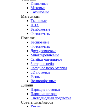
Глянцевые
Матовые
Сатиновые
Материалы
Тканевые
ПВХ
Бамбуковые
Фотопечать
Потолки
Бесшовные
Фотопечать
Двухуровневые
Многоуровневые
Спайка материалов
Звездное небо
Звездное небо StarPins
3D потолки
Резные
Волнообразные
Дизайн
Парящие потолки
Парящие шторы
Светодиодная подсветка
Советы дизайнеров
Кухня