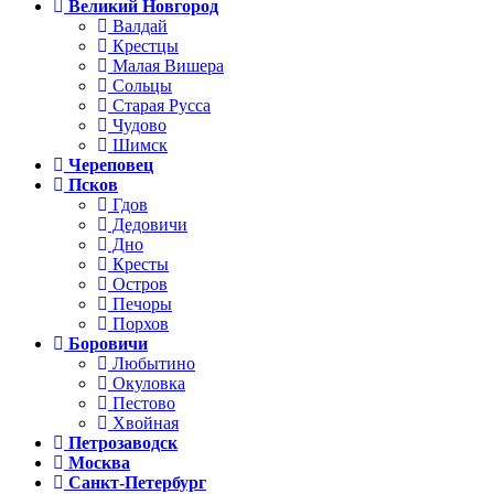
Великий Новгород
Валдай
Крестцы
Малая Вишера
Сольцы
Старая Русса
Чудово
Шимск
Череповец
Псков
Гдов
Дедовичи
Дно
Кресты
Остров
Печоры
Порхов
Боровичи
Любытино
Окуловка
Пестово
Хвойная
Петрозаводск
Москва
Санкт-Петербург