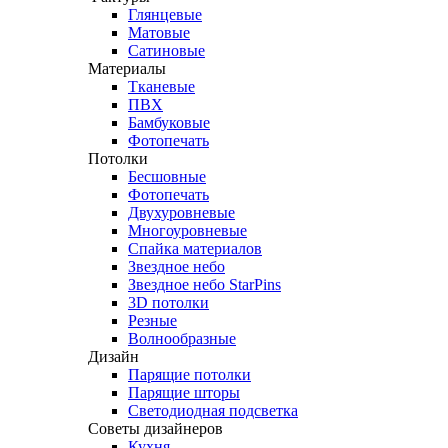
Глянцевые
Матовые
Сатиновые
Материалы
Тканевые
ПВХ
Бамбуковые
Фотопечать
Потолки
Бесшовные
Фотопечать
Двухуровневые
Многоуровневые
Спайка материалов
Звездное небо
Звездное небо StarPins
3D потолки
Резные
Волнообразные
Дизайн
Парящие потолки
Парящие шторы
Светодиодная подсветка
Советы дизайнеров
Кухня