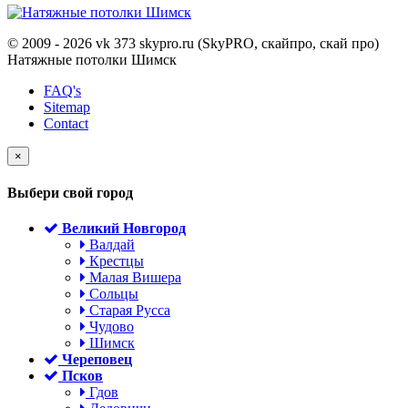
© 2009 - 2026 vk 373 skypro.ru (SkyPRO, скайпро, скай про)
Натяжные потолки Шимск
FAQ's
Sitemap
Contact
×
Выбери свой город
Великий Новгород
Валдай
Крестцы
Малая Вишера
Сольцы
Старая Русса
Чудово
Шимск
Череповец
Псков
Гдов