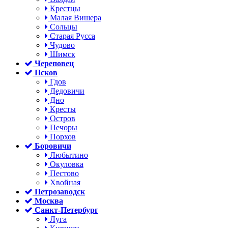
Крестцы
Малая Вишера
Сольцы
Старая Русса
Чудово
Шимск
Череповец
Псков
Гдов
Дедовичи
Дно
Кресты
Остров
Печоры
Порхов
Боровичи
Любытино
Окуловка
Пестово
Хвойная
Петрозаводск
Москва
Санкт-Петербург
Луга