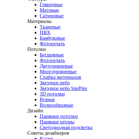
Глянцевые
Матовые
Сатиновые
Материалы
Тканевые
ПВХ
Бамбуковые
Фотопечать
Потолки
Бесшовные
Фотопечать
Двухуровневые
Многоуровневые
Спайка материалов
Звездное небо
Звездное небо StarPins
3D потолки
Резные
Волнообразные
Дизайн
Парящие потолки
Парящие шторы
Светодиодная подсветка
Советы дизайнеров
Кухня