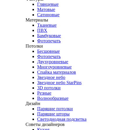
Глянцевые
Матовые
Сатиновые
Материалы
Тканевые
ПВХ
Бамбуковые
Фотопечать
Потолки
Бесшовные
Фотопечать
Двухуровневые
Многоуровневые
Спайка материалов
Звездное небо
Звездное небо StarPins
3D потолки
Резные
Волнообразные
Дизайн
Парящие потолки
Парящие шторы
Светодиодная подсветка
Советы дизайнеров
Кухня