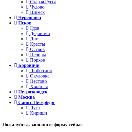
Старая Русса
Чудово
Шимск
Череповец
Псков
Гдов
Дедовичи
Дно
Кресты
Остров
Печоры
Порхов
Боровичи
Любытино
Окуловка
Пестово
Хвойная
Петрозаводск
Москва
Санкт-Петербург
Луга
Кириши
Пожалуйста,
заполните форму сейчас