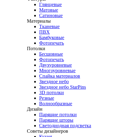
Глянцевые
Матовые
Сатиновые
Материалы
Тканевые
ПВХ
Бамбуковые
Фотопечать
Потолки
Бесшовные
Фотопечать
Двухуровневые
Многоуровневые
Спайка материалов
Звездное небо
Звездное небо StarPins
3D потолки
Резные
Волнообразные
Дизайн
Парящие потолки
Парящие шторы
Светодиодная подсветка
Советы дизайнеров
Кухня