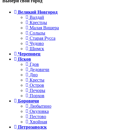
Выбери свой город
Великий Новгород
Валдай
Крестцы
Малая Вишера
Сольцы
Старая Русса
Чудово
Шимск
Череповец
Псков
Гдов
Дедовичи
Дно
Кресты
Остров
Печоры
Порхов
Боровичи
Любытино
Окуловка
Пестово
Хвойная
Петрозаводск