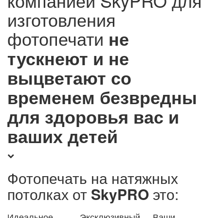
компанией SkyPRO для
изготовления
фотопечати
не
тускнеют и не
выцветают со
временем
безвредны
для здоровья вас и
ваших детей
Фотопечать на натяжных
потолках от
SkyPRO
это:
Идеальное
Эксклюзивный,
Ваши