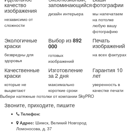
качество
запоминающийся
фотографии
изображения
дизайн интерьера
мы напечатаем
независимо от
на потолке
сложности
любую вашу
фотографию
Экологичные
Выбор из
Печать
892
краски
изображений
000
безвредны для
на всех фактурах
готовых
здоровья
изображений
Качественные
Изготовление
Гарантия 10
краски
за 2 дня
лет
которые не
максимально
уверенность в
выцветают
короткие сроки
качестке печати
Выбери натяжные потолки от компании
SkyPRO
Звоните, приходите, пишите
Телефон:
Адрес:
Шимск, Великий Новгород
Ломоносова, д. 37