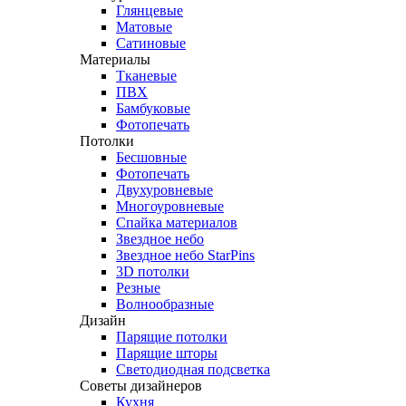
Глянцевые
Матовые
Сатиновые
Материалы
Тканевые
ПВХ
Бамбуковые
Фотопечать
Потолки
Бесшовные
Фотопечать
Двухуровневые
Многоуровневые
Спайка материалов
Звездное небо
Звездное небо StarPins
3D потолки
Резные
Волнообразные
Дизайн
Парящие потолки
Парящие шторы
Светодиодная подсветка
Советы дизайнеров
Кухня