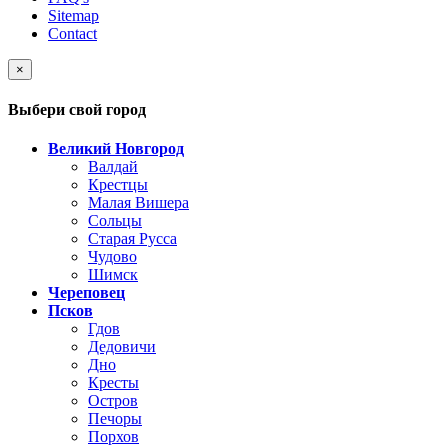
Sitemap
Contact
×
Выбери свой город
Великий Новгород
Валдай
Крестцы
Малая Вишера
Сольцы
Старая Русса
Чудово
Шимск
Череповец
Псков
Гдов
Дедовичи
Дно
Кресты
Остров
Печоры
Порхов