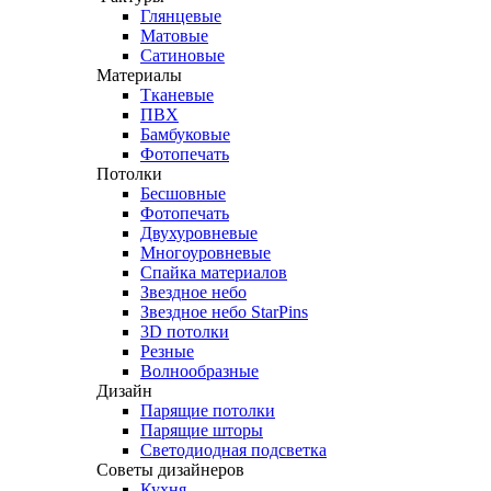
Глянцевые
Матовые
Сатиновые
Материалы
Тканевые
ПВХ
Бамбуковые
Фотопечать
Потолки
Бесшовные
Фотопечать
Двухуровневые
Многоуровневые
Спайка материалов
Звездное небо
Звездное небо StarPins
3D потолки
Резные
Волнообразные
Дизайн
Парящие потолки
Парящие шторы
Светодиодная подсветка
Советы дизайнеров
Кухня