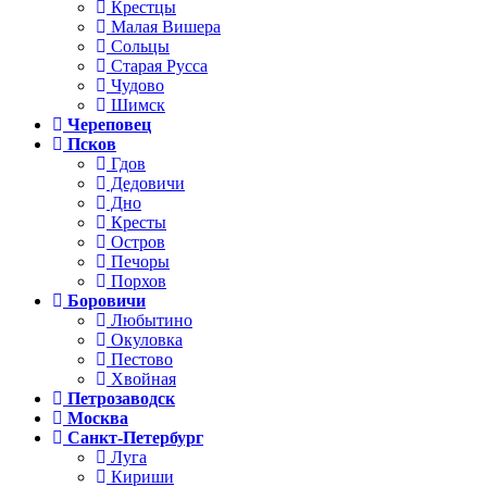
Крестцы
Малая Вишера
Сольцы
Старая Русса
Чудово
Шимск
Череповец
Псков
Гдов
Дедовичи
Дно
Кресты
Остров
Печоры
Порхов
Боровичи
Любытино
Окуловка
Пестово
Хвойная
Петрозаводск
Москва
Санкт-Петербург
Луга
Кириши