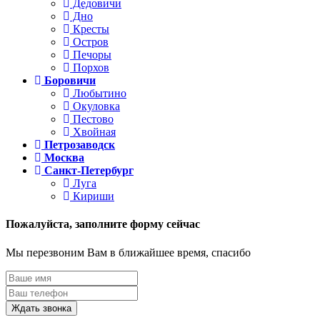
Дедовичи
Дно
Кресты
Остров
Печоры
Порхов
Боровичи
Любытино
Окуловка
Пестово
Хвойная
Петрозаводск
Москва
Санкт-Петербург
Луга
Кириши
Пожалуйста,
заполните форму сейчас
Мы перезвоним Вам в ближайшее время, спасибо