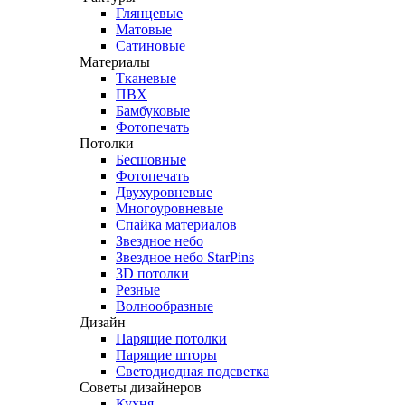
Глянцевые
Матовые
Сатиновые
Материалы
Тканевые
ПВХ
Бамбуковые
Фотопечать
Потолки
Бесшовные
Фотопечать
Двухуровневые
Многоуровневые
Спайка материалов
Звездное небо
Звездное небо StarPins
3D потолки
Резные
Волнообразные
Дизайн
Парящие потолки
Парящие шторы
Светодиодная подсветка
Советы дизайнеров
Кухня