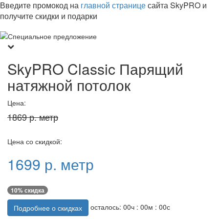
Введите промокод на
главной странице
сайта SkyPRO и
получите скидки и подарки
SkyPRO Classic Парящий
натяжной потолок
Цена:
1869 р. метр
Цена со скидкой:
1699 р. метр
10% скидка
осталось:
00
ч :
00
м :
00
с
Подробнее о скидках